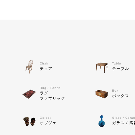
Chair
Table
チェア
テーブル
Rug / Fabric
Box
ラグ
ボックス
ファブリック
Object
Glass / Cera
オブジェ
ガラス / 陶