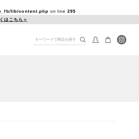
_fb/lib/content.php
on line
295
くはこちら＞
re
Lighting
家具
照明
/ Frame
Clock
フレーム
時計
Window / Stained Glass
窓 / ステンドグラス