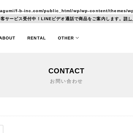
agumi/f-b-inc.com/public_html/wp/wp-content/themes/wp
客サービス受付中！LINEビデオ通話で商品をご案内します。
詳し
ABOUT
RENTAL
OTHER
Shelf / Cabinet
オンライン接客
サービス
CONTACT
Furnitu
シェルフ
その他
キャビネット
お問い合わせ
卸販売
ショッピングガイド
Trunk
Mirror 
トランク
鏡 / 
お問い合わせ
お知らせ
mic
Tin Panel
Door
器
ティンパネル
ドア