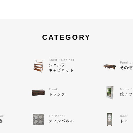
CATEGORY
Shelf / Cabinet
Furnitu
シェルフ
その他
キャビネット
Trunk
Mirror 
トランク
鏡 / 
mic
Tin Panel
Door
器
ティンパネル
ドア