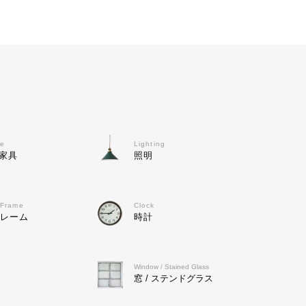
re
Lighting
家具
照明
/ Frame
Clock
フレーム
時計
Window / Stained Glass
窓 / ステンドグラス