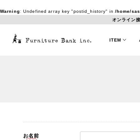
Warning
: Undefined array key "postid_history" in
/home/sas
オンライン接
ITEM
Chair
Table
チェア
テーブル
Rug / Fabric
Box
ラグ
ボックス
ファブリック
Object
Glass / Cera
オブジェ
ガラス / 陶
お名前