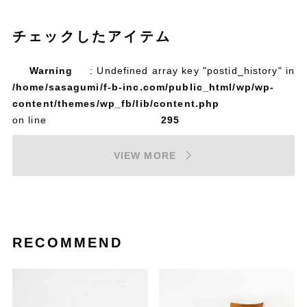
チェックしたアイテム
Warning
: Undefined array key "postid_history" in
/home/sasagumi/f-b-inc.com/public_html/wp/wp-
content/themes/wp_fb/lib/content.php
on line
295
VIEW MORE
RECOMMEND