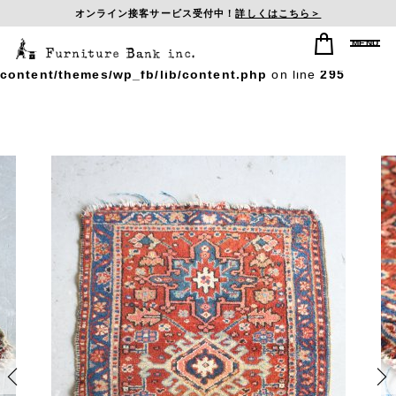
オンライン接客サービス受付中！
詳しくはこちら＞
Warning
: Undefined array key "postid_history" in
/home/sasagumi/f-b-inc.com/public_html/wp/wp-
content/themes/wp_fb/lib/content.php
on line
295