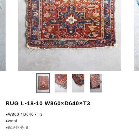
RUG L-18-10 W860×D640×T3
●W860 / D640 / T3
●wool
●配送区分 B