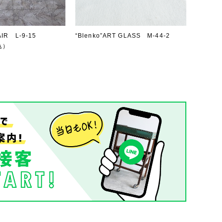
IR L-9-15
“Blenko”ART GLASS M-44-2
込）