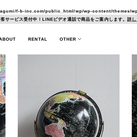
agumi/f-b-inc.com/public_html/wp/wp-content/themes/wp
客サービス受付中！LINEビデオ通話で商品をご案内します。
詳し
ABOUT
RENTAL
OTHER
Shelf / Cabinet
オンライン接客
サービス
Furnitu
シェルフ
その他
キャビネット
卸販売
ショッピングガイド
Trunk
Mirror 
トランク
鏡 / 
お問い合わせ
お知らせ
mic
Tin Panel
Door
器
ティンパネル
ドア