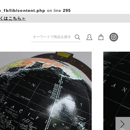
_fb/lib/content.php
on line
295
くはこちら＞
re
Lighting
家具
照明
/ Frame
Clock
フレーム
時計
Window / Stained Glass
窓 / ステンドグラス