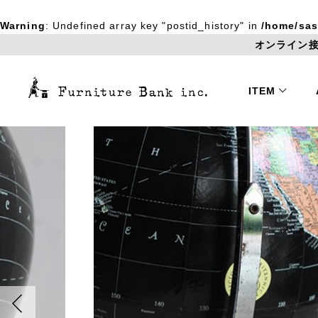
Warning
: Undefined array key "postid_history" in
/home/sas
オンライン接
ITEM
Chair
Table
チェア
テーブル
Rug / Fabric
Box
ラグ
ボックス
ファブリック
Object
Glass / Cera
オブジェ
ガラス / 陶