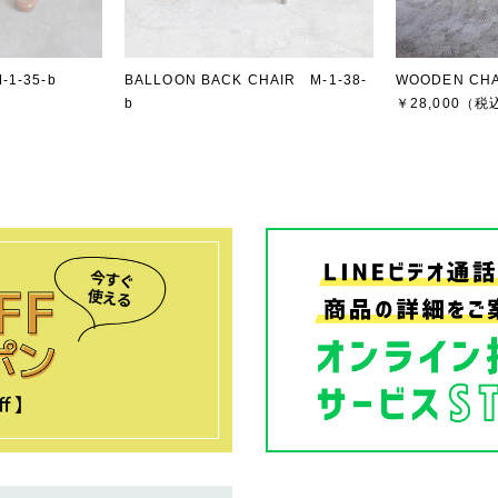
-1-35-b
BALLOON BACK CHAIR M-1-38-
WOODEN CHA
b
￥28,000
（税