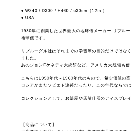
● W340 / D300 / H460 / ⌀30cm（12in.）
● USA
1930年に創業した世界最大の地球儀メーカー リプ
地球儀です。
リプルーグル社はそれまでの学習等の目的だけではな
ました。
あのジョンFケネディ大統領など、アメリカ大統領も使
こちらは1950年代～1960年代のもので、希少価値
ロシアがまだソビエト連邦だったり、この年代ならで
コレクションとして、お部屋や店舗什器のディスプレ
【商品について】