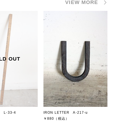
VIEW MORE
 L-33-4
IRON LETTER A-217-u
￥880
（税込）