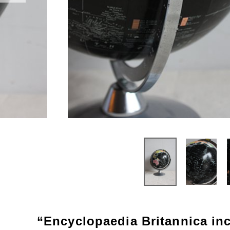
Parts
Bicycle
パーツ
自転車
“Encyclopaedia Britannica i