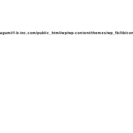
agumi/f-b-inc.com/public_html/wp/wp-content/themes/wp_fb/lib/co