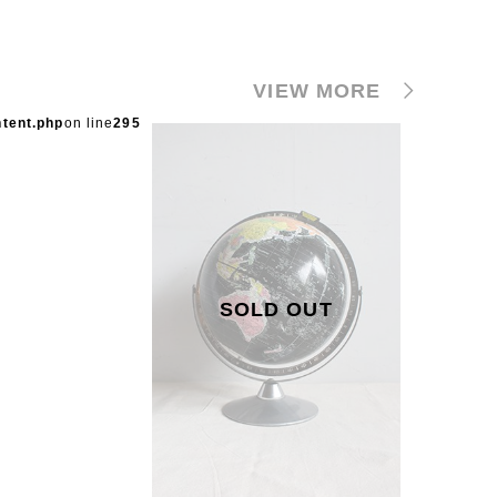
VIEW MORE
ntent.php
on line
295