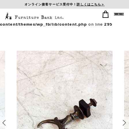
オンライン接客サービス受付中！
詳しくはこちら＞
Warning
: Undefined array key "postid_history" in
/home/sasagumi/f-b-inc.com/public_html/wp/wp-
content/themes/wp_fb/lib/content.php
on line
295