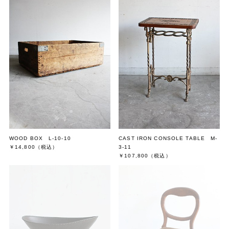
WOOD BOX L-10-10
CAST IRON CONSOLE TABLE M-
￥14,800
（税込）
3-11
￥107,800
（税込）