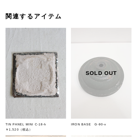
せてお願い申し上げます。
商品の写真は、カメラの性質やご使用のモニター環境により色味が若
関連するアイテム
干違って見えることがございます。
【送料について】
北海道の一部地域は大型商品の送料が増減する場合がございます。
沖縄県は、送料が表示されない場合は別途見積りとなります。
送料込みと送料別の商品を同時にお買い上げいただいた場合、金額が
変わる場合がございます。
正式な送料はご注文後にお送りする受注確認メールにてご連絡致しま
す。
TIN PANEL MINI C-18-h
IRON BASE G-90-v
￥1,520
（税込）