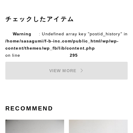
チェックしたアイテム
Warning
: Undefined array key "postid_history" in
/home/sasagumi/f-b-inc.com/public_html/wp/wp-
content/themes/wp_fb/lib/content.php
on line
295
VIEW MORE
RECOMMEND