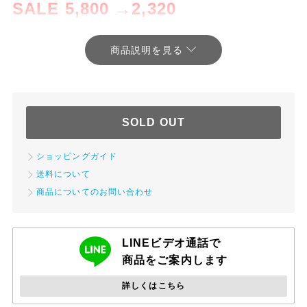
SALE 5,800 →2,320
アメリカ製のヴィンテージフックで、レトロなデザインでとても可愛
らしいです。
お部屋や玄関、またバスルームなどのタオルフックにいかがでしょう
か。
お店の来客用ハンガー掛けやサインプレート用にこだわってみてはい
SOLD OUT
かがでしょうか
ショッピングガイド
送料について
【商品について】
商品についてのお問い合わせ
当店で扱う商品はほとんどが古い物で中古品ですので、キズ、汚れ、
サビ、へこみ等がございます。
細かなキズや汚れ等をすべて掲載することは難しいので詳細はお問い
合わせください。
LINEビデオ通話で
商品をご案内します
商品の状態を十分にご確認していただき、ご納得の上でのご購入をお
願いいたします。
詳しくはこちら
また、アンティークの特性をご了承の上、ご購入いただきますよう併