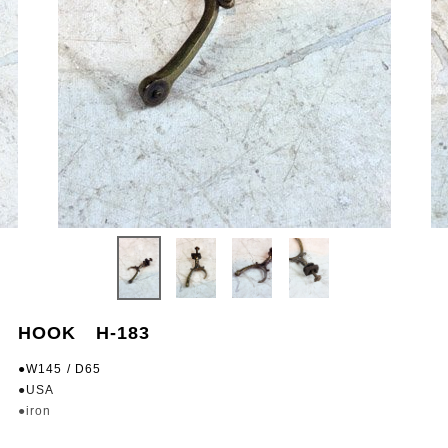
HOOK H-183
●W145 / D65
●USA
●iron