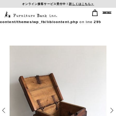
オンライン接客サービス受付中！
詳しくはこちら＞
Warning
: Undefined array key "postid_history" in
/home/sasagumi/f-b-inc.com/public_html/wp/wp-
content/themes/wp_fb/lib/content.php
on line
295