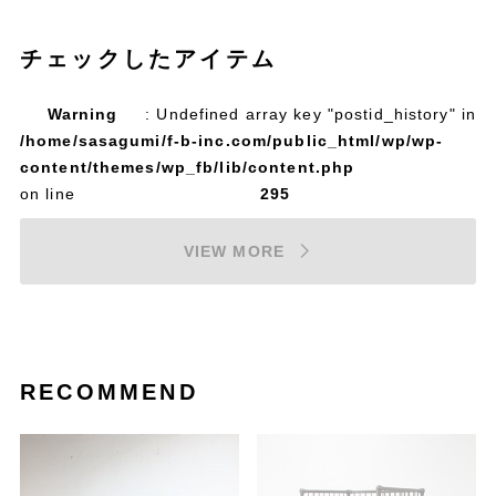
チェックしたアイテム
Warning
: Undefined array key "postid_history" in
/home/sasagumi/f-b-inc.com/public_html/wp/wp-
content/themes/wp_fb/lib/content.php
on line
295
VIEW MORE
RECOMMEND