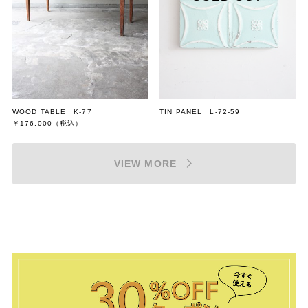
WOOD TABLE K-77
TIN PANEL L-72-59
￥176,000
（税込）
VIEW MORE