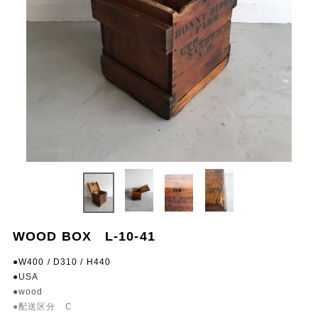
WOOD BOX L-10-41
●W400 / D310 / H440
●USA
●wood
●配送区分 C