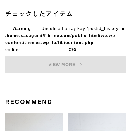
チェックしたアイテム
Warning
: Undefined array key "postid_history" in
/home/sasagumi/f-b-inc.com/public_html/wp/wp-
content/themes/wp_fb/lib/content.php
on line
295
VIEW MORE
RECOMMEND