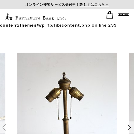
オンライン接客サービス受付中！
詳しくはこちら＞
Warning
: Undefined array key "postid_history" in
/home/sasagumi/f-b-inc.com/public_html/wp/wp-
content/themes/wp_fb/lib/content.php
on line
295