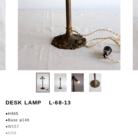
DESK LAMP L-68-13
●H465
●Base φ146
●W157
●USA