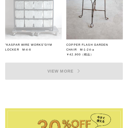
“KASPAR WIRE WORKS”GYM
COPPER FLASH GARDEN
LOCKER M-4-6
CHAIR M-1-24-a
￥42,900
（税込）
VIEW MORE