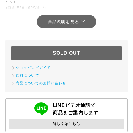
●iron
●口金 E26（60Wまで）
アメリカで買い付けたアンティークのスタンドライトです。
真鍮のように見えますが、材質は鉄を含む合金です。
片方が点灯しません。
古いもののため傷やサビ、塗装の剥げ等があります。
SOLD OUT
ショッピングガイド
【照明器具について】
送料について
アンティークの照明器具は個人で管理可能な範囲でのコレクション・
商品についてのお問い合わせ
オブジェ品として販売いたします。
当店でのアンティーク照明のメンテナンスや配線は点灯確認のための
簡易的なものです。
LINEビデオ通話で
アンティーク照明を実用としてご使用される際は、必ず電気関係の専
商品をご案内します
門業者に点検・設置をご依頼ください。
ご購入後の管理や事故等の責任は一切負いかねますので、ご了承のほ
詳しくはこちら
どお願い申し上げます。