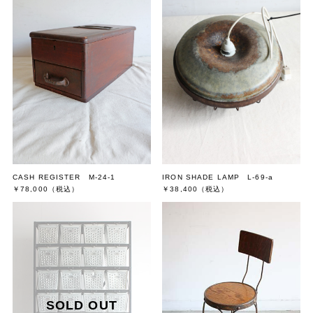
CASH REGISTER M-24-1
IRON SHADE LAMP L-69-a
￥78,000
（税込）
￥38,400
（税込）