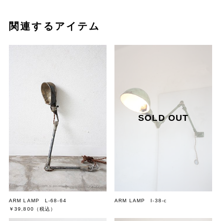
【商品について】
当店で扱う商品はほとんどが古い物で中古品ですので、キズ、汚れ、
関連するアイテム
サビ、へこみ等がございます。
細かなキズや汚れ等をすべて掲載することは難しいので詳細はお問い
合わせください。
商品の状態を十分にご確認していただき、ご納得の上でのご購入をお
願いいたします。
また、アンティークの特性をご了承の上、ご購入いただきますよう併
せてお願い申し上げます。
商品の写真は、カメラの性質やご使用のモニター環境により色味が若
干違って見えることがございます。
【送料について】
北海道の一部地域は大型商品の送料が増減する場合がございます。
沖縄県は、送料が表示されない場合は別途見積りとなります。
送料込みと送料別の商品を同時にお買い上げいただいた場合、金額が
変わる場合がございます。
ARM LAMP L-68-64
ARM LAMP I-38-c
￥39,800
（税込）
正式な送料はご注文後にお送りする受注確認メールにてご連絡致しま