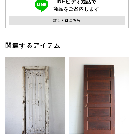
LINEビデオ通話で
【送料について】
商品をご案内します
北海道と沖縄は別途送料を頂戴いたします。
詳しくはこちら
また、当店は送料込みと送料別の商品がございます。
送料込みと送料別の商品を同時にお買い上げいただいた場合、金額が
変わる場合がございます。
正式な送料は注文後にお送りする受注確認メールにてご連絡いたしま
関連するアイテム
す。