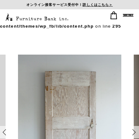
オンライン接客サービス受付中！
詳しくはこちら＞
Warning
: Undefined array key "postid_history" in
/home/sasagumi/f-b-inc.com/public_html/wp/wp-
content/themes/wp_fb/lib/content.php
on line
295