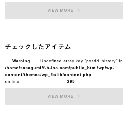
VIEW MORE
チェックしたアイテム
Warning
: Undefined array key "postid_history" in
/home/sasagumi/f-b-inc.com/public_html/wp/wp-
content/themes/wp_fb/lib/content.php
on line
295
VIEW MORE