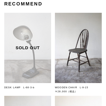
RECOMMEND
DESK LAMP L-68-3-b
WOODEN CHAIR L-9-15
￥28,000
（税込）