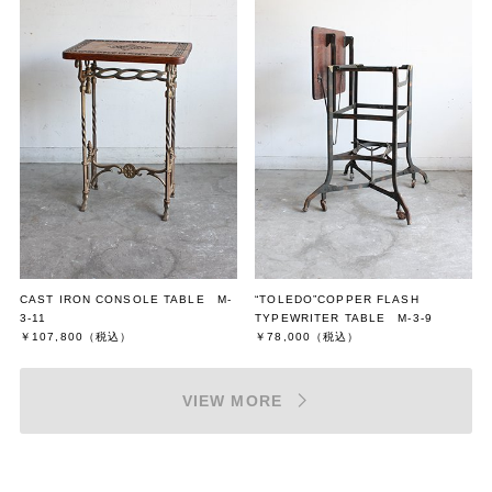
CAST IRON CONSOLE TABLE M-
“TOLEDO”COPPER FLASH
3-11
TYPEWRITER TABLE M-3-9
￥107,800
（税込）
￥78,000
（税込）
VIEW MORE