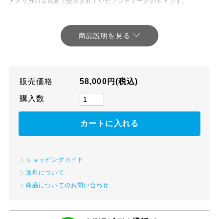
アメリカの古民家で使用されていたアンティークのドアです。
鍵穴がありますが鍵は付属していません。
こちらの商品は、送料別途お見積りとなります。
【商品について】
販売価格
58,000円(税込)
当店で扱う商品はほとんどが古い物で中古品ですので、キズ、汚れ、
購入数
サビ、へこみ等がございます。
細かなキズや汚れ等をすべて掲載することは難しいので詳細はお問い
合わせください。
商品の状態を十分にご確認していただき、ご納得の上でのご購入をお
願いいたします。
ショッピングガイド
また、アンティークの特性をご了承の上、ご購入いただきますよう併
送料について
せてお願い申し上げます。
商品についてのお問い合わせ
商品の写真は、カメラの性質やご使用のモニター環境により色味が若
干違って見えることがございます。