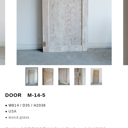
DOOR M-14-5
● W814 / D35 / H2038
● USA
● wood,glass