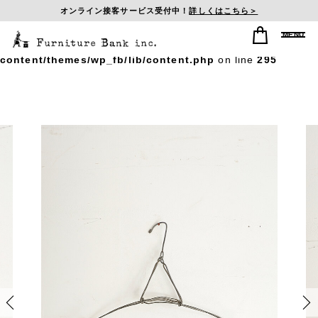
オンライン接客サービス受付中！
詳しくはこちら＞
Warning
: Undefined array key "postid_history" in
/home/sasagumi/f-b-inc.com/public_html/wp/wp-
content/themes/wp_fb/lib/content.php
on line
295