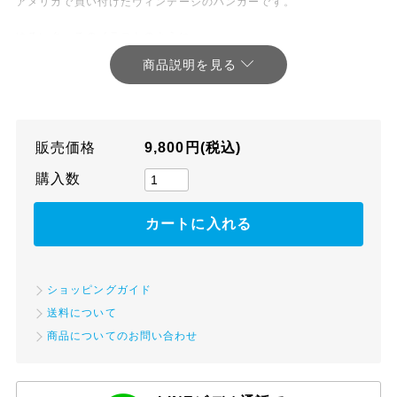
アメリカで買い付けたヴィンテージのハンガーです。
ゆるいタッチのイラストのように、
ラフに折り曲げられたワイヤーが愛着を感じます。
コンパクトに折りたたむことができます。
販売価格
9,800円(税込)
【商品について】
当店で扱う商品はほとんどが古い物で中古品ですので、キズ、汚れ、
購入数
サビ、へこみ等がございます。
細かなキズや汚れ等をすべて掲載することは難しいので、詳細につき
ましてはお問い合わせくださいませ。
商品の状態を十分にご確認いただき、アンティークの特性をご了承の
上ご購入いただきますようお願い申し上げます。
商品の写真は、カメラの性質やご使用のモニター環境により実物と色
ショッピングガイド
味が違って見えることがございます。
送料について
商品についてのお問い合わせ
【送料について】
北海道と沖縄は別途送料を頂戴いたします。
また、当店は送料込みと送料別の商品がございます。