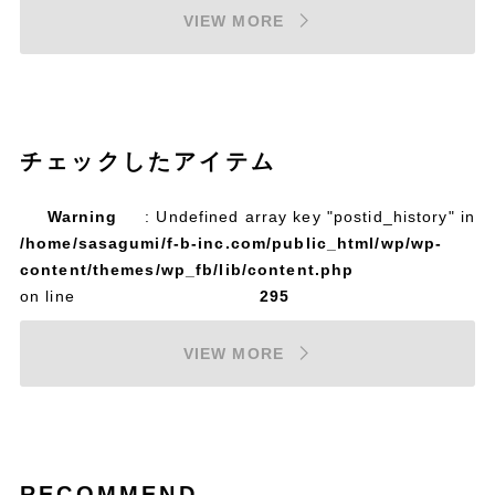
VIEW MORE
チェックしたアイテム
Warning
: Undefined array key "postid_history" in
/home/sasagumi/f-b-inc.com/public_html/wp/wp-
content/themes/wp_fb/lib/content.php
on line
295
VIEW MORE
RECOMMEND