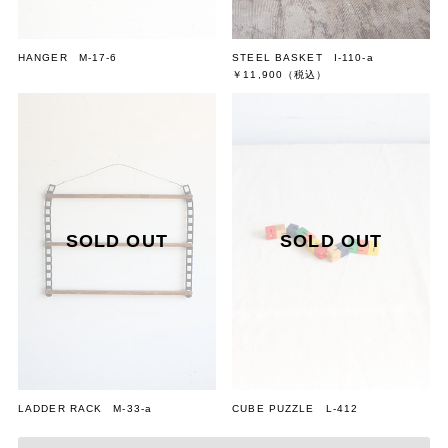
HANGER M-17-6
STEEL BASKET I-110-a
￥11,900
（税込）
LADDER RACK M-33-a
CUBE PUZZLE L-412