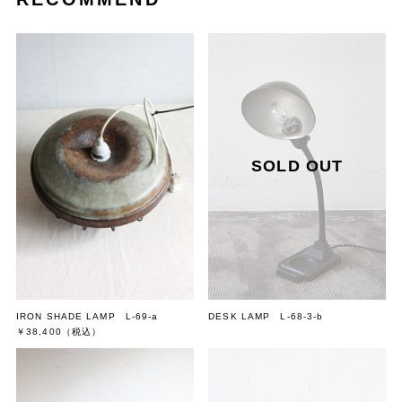
IRON SHADE LAMP L-69-a
DESK LAMP L-68-3-b
￥38,400
（税込）