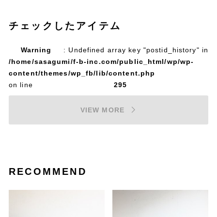
チェックしたアイテム
Warning
: Undefined array key "postid_history" in
/home/sasagumi/f-b-inc.com/public_html/wp/wp-
content/themes/wp_fb/lib/content.php
on line
295
VIEW MORE
RECOMMEND