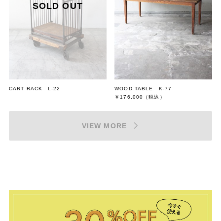
CART RACK L-22
WOOD TABLE K-77
￥176,000
（税込）
VIEW MORE