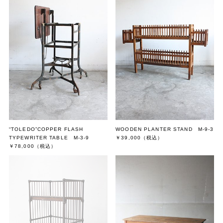
“TOLEDO”COPPER FLASH
WOODEN PLANTER STAND M-9-3
TYPEWRITER TABLE M-3-9
￥39,000
（税込）
￥78,000
（税込）