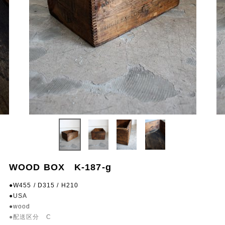
WOOD BOX K-187-g
●W455 / D315 / H210
●USA
●wood
●配送区分 C