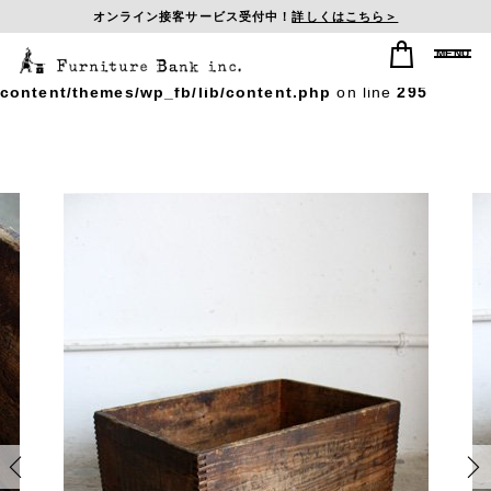
オンライン接客サービス受付中！
詳しくはこちら＞
Warning
: Undefined array key "postid_history" in
/home/sasagumi/f-b-inc.com/public_html/wp/wp-
content/themes/wp_fb/lib/content.php
on line
295