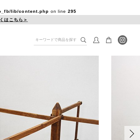
_fb/lib/content.php
on line
295
くはこちら＞
re
Lighting
家具
照明
/ Frame
Clock
フレーム
時計
Window / Stained Glass
窓 / ステンドグラス