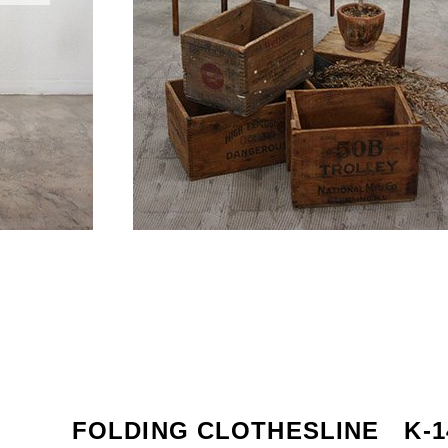
Parts
Bicycle
パーツ
自転車
FOLDING CLOTHESLINE K-1