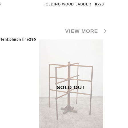
4
FOLDING WOOD LADDER K-90
VIEW MORE
ntent.php
on line
295